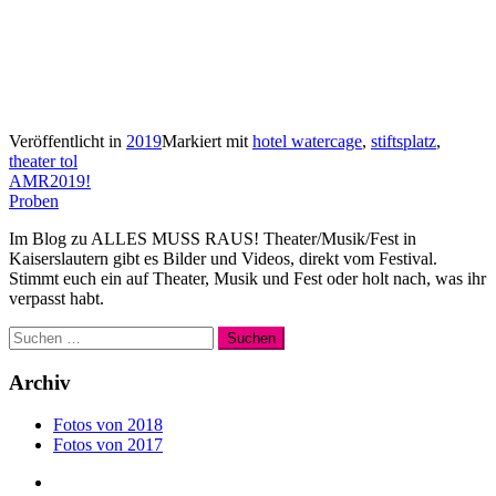
Veröffentlicht in
2019
Markiert mit
hotel watercage
,
stiftsplatz
,
theater tol
Beitragsnavigation
AMR2019!
Proben
Im Blog zu ALLES MUSS RAUS! Theater/Musik/Fest in
Kaiserslautern gibt es Bilder und Videos, direkt vom Festival.
Stimmt euch ein auf Theater, Musik und Fest oder holt nach, was ihr
verpasst habt.
Suchen
nach:
Archiv
Fotos von 2018
Fotos von 2017