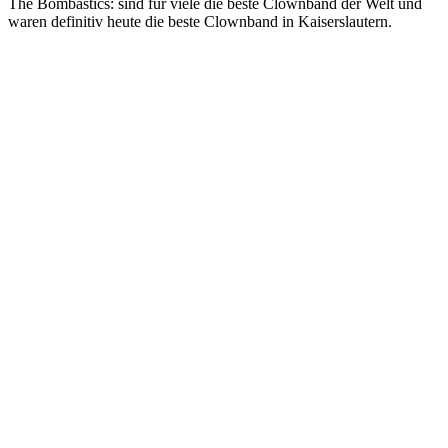
The Bombastics: sind für viele die beste Clownband der Welt und
waren definitiv heute die beste Clownband in Kaiserslautern.